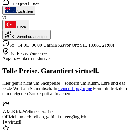
Tipp geschlossen
Australien
vs
Türkei
KI-Vorschau anzeigen
So., 14.06., 06:00
Uhr
MESZ
(vor Ort: Sa., 13.06., 21:00)
BC Place
,
Vancouver
Augenzwinkern inklusive
Tolle Preise.
Garantiert virtuell.
Hier geht's nicht um Sachpreise – sondern um Ruhm, Ehre und das
letzte Wort am Stammtisch. In
deiner Tippgruppe
könnt ihr trotzdem
euren eigenen Zockerpott aufmachen.
WM-Kick-Weltmeister-Titel
Offiziell unverbindlich, gefühlt unvergänglich.
1×
virtuell