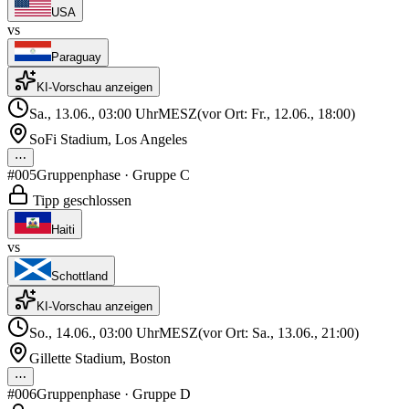
USA
vs
Paraguay
KI-Vorschau anzeigen
Sa., 13.06., 03:00
Uhr
MESZ
(vor Ort: Fr., 12.06., 18:00)
SoFi Stadium
,
Los Angeles
⋯
#005
Gruppenphase
· Gruppe C
Tipp geschlossen
Haiti
vs
Schottland
KI-Vorschau anzeigen
So., 14.06., 03:00
Uhr
MESZ
(vor Ort: Sa., 13.06., 21:00)
Gillette Stadium
,
Boston
⋯
#006
Gruppenphase
· Gruppe D