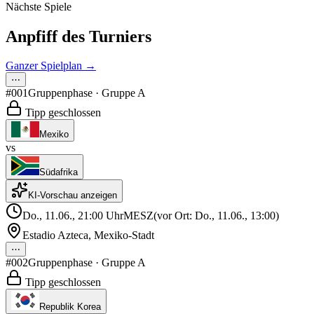
Nächste Spiele
Anpfiff des Turniers
Ganzer Spielplan →
⋯
#001
Gruppenphase
· Gruppe A
Tipp geschlossen
Mexiko
vs
Südafrika
KI-Vorschau anzeigen
Do., 11.06., 21:00
Uhr
MESZ
(vor Ort: Do., 11.06., 13:00)
Estadio Azteca
,
Mexiko-Stadt
⋯
#002
Gruppenphase
· Gruppe A
Tipp geschlossen
Republik Korea