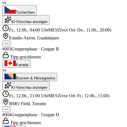
vs
Tschechien
KI-Vorschau anzeigen
Fr., 12.06., 04:00
Uhr
MESZ
(vor Ort: Do., 11.06., 20:00)
Estadio Akron
,
Guadalajara
⋯
#003
Gruppenphase
· Gruppe B
Tipp geschlossen
Kanada
vs
Bosnien & Herzegowina
KI-Vorschau anzeigen
Fr., 12.06., 21:00
Uhr
MESZ
(vor Ort: Fr., 12.06., 15:00)
BMO Field
,
Toronto
⋯
#004
Gruppenphase
· Gruppe D
Tipp geschlossen