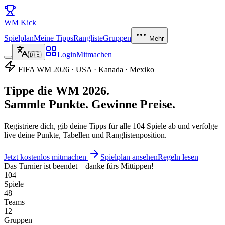
WM
Kick
Spielplan
Meine Tipps
Rangliste
Gruppen
Mehr
Login
Mitmachen
🇩🇪
FIFA WM 2026 · USA · Kanada · Mexiko
Tippe die
WM 2026.
Sammle Punkte.
Gewinne Preise.
Registriere dich, gib deine Tipps für alle 104 Spiele ab und verfolge
live deine Punkte, Tabellen und Ranglistenposition.
Jetzt kostenlos mitmachen
Spielplan ansehen
Regeln lesen
Das Turnier ist beendet – danke fürs Mittippen!
104
Spiele
48
Teams
12
Gruppen